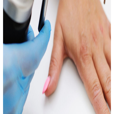
Кріодеструкція – вид хірургічного
лікування за допомогою низькотемпера-
турного впливу на аномальні або
патологічні тканини з метою їхнього
руйнування, зменшення або видалення.
Рідкий азот – найпоширеніший газ у
кріохірургії.
Процедура є малоінвазивною і в
порівнянні з більш традиційними
видами хірургії, кріохірургічні операції
кращ
і
у плані
болісно
сті, утворення
рубців та вартості.