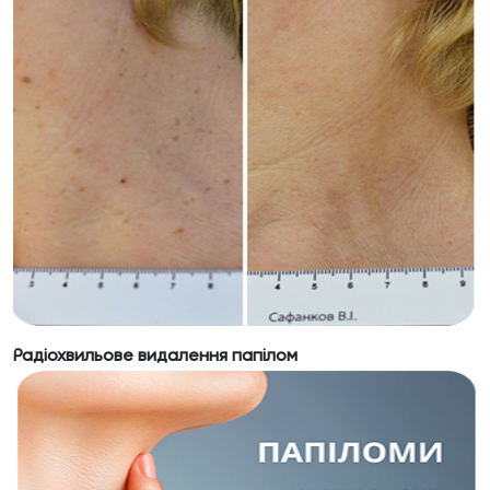
Радіохвильове видалення папілом