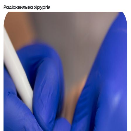
Радіохвильва хірургія