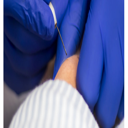
Радіохвильова хірургія - метод,
заснований на випаровуванні води, що
міститься в клітинах. При цьому
досягається мало- травматичне,
безкровне розщеплення тканин.
До безперечних переваг методу слід
віднести наявність візуального та
тактильного контролю, що на відміну
від лазера дозволяє легко контролювати
глибину і площу впливу, тим самим дає
можливість виконувати розрізи будь-
якої конфігурації та заданої глибини.