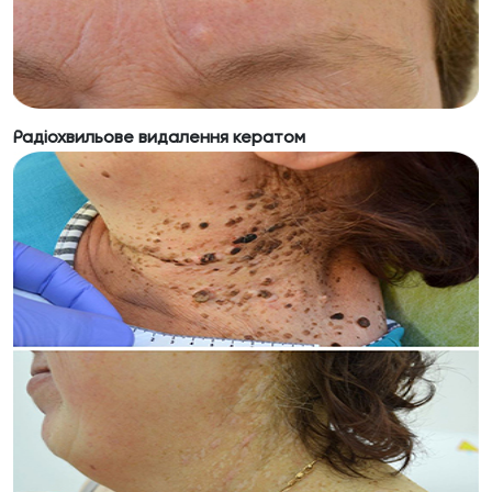
Радіохвильове видалення кератом