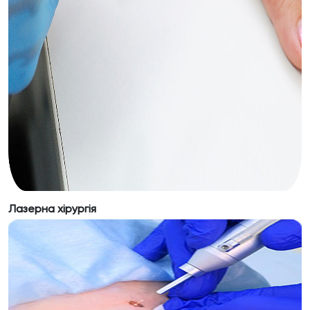
Лазерна терапія вирішує багато
Лазерна хірургія
естетичних проблем шкіри: вікові зміни,
доброякісні новоутворення, естетичні де-
фекти. Перевагами лікування є
виражений ефект, короткий період
реабілітації та відсут- ність ускладнень.
Лазерна хірургія належить до