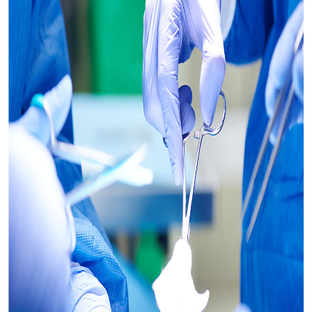
Хірургічне лікування є найбільш
ефективним методом лікування пухлин
шкіри, особливо при їх локалізації на
шкірі тулуба та кінцівок, що дозволяє
найбільш радикально видалити
новоутворення.
Даний метод полягає у висіченні
пухлини в межах здорової шкіри,
відступаючи від її краю не менше 5-10
мм. Запорукою успішного лікуван- ня є
точність визначення меж пухлини та
залежить від локалізації вогнища
ураження, його розмірів та характеру
пухлини.