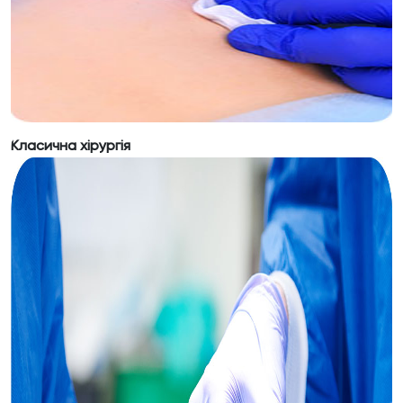
малоінвазивних безконтактних методів
корекції шкіри обличчя та тіла, є
безпечним способом видалення
неестетичних утворень, а також
допомагає у лікуванні багатьох дермато-
логічних захворювань.
Класична хірургія