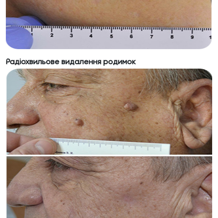
Радіохвильове видалення родимок