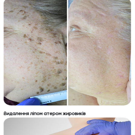
Видалення ліпом атером жировиків