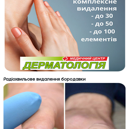
Радіохвильове видалення бородавки