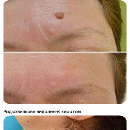
Радіохвильове видалення кератом