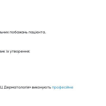
альних побажань пацієнта.
ик їх утворення:
«МЦ Дерматологія» виконують
професійне