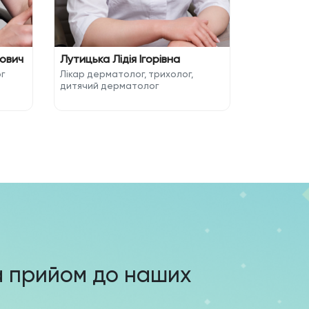
рович
Лутицька Лідія Ігорівна
г
Лікар дерматолог, трихолог,
дитячий дерматолог
а прийом до наших