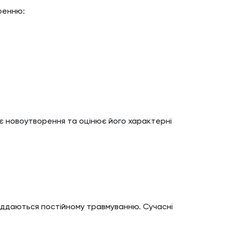
оренню:
ає новоутворення та оцінює його характерні
іддаються постійному травмуванню. Сучасні