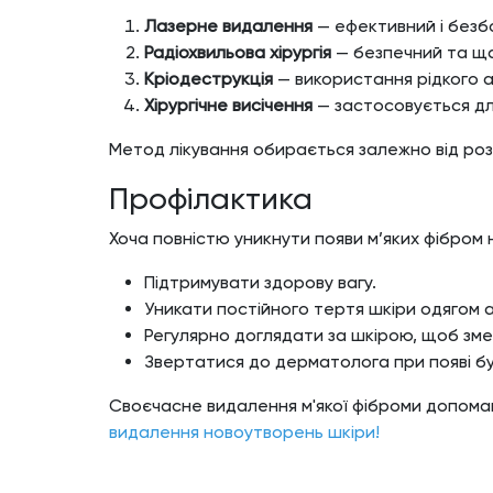
Лазерне видалення
— ефективний і безбо
Радіохвильова хірургія
— безпечний та щ
Кріодеструкція
— використання рідкого а
Хірургічне висічення
— застосовується дл
Метод лікування обирається залежно від розм
Профілактика
Хоча повністю уникнути появи м’яких фібром 
Підтримувати здорову вагу.
Уникати постійного тертя шкіри одягом 
Регулярно доглядати за шкірою, щоб зм
Звертатися до дерматолога при появі бу
Своєчасне видалення м'якої фіброми допома
видалення новоутворень шкіри!