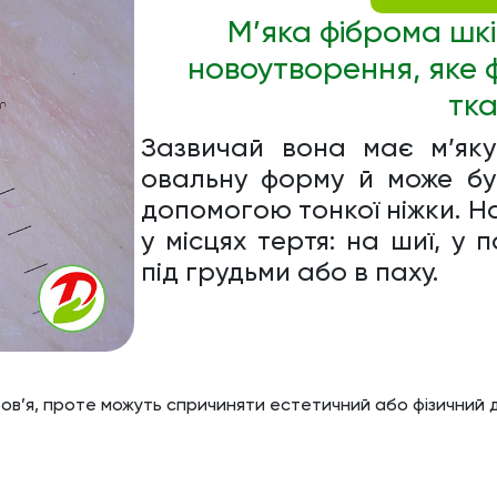
М’яка фіброма шкі
новоутворення, яке 
тка
Зазвичай вона має м’яку
овальну форму й може бу
допомогою тонкої ніжки. 
у місцях тертя: на шиї, у 
під грудьми або в паху.
оров’я, проте можуть спричиняти естетичний або фізични