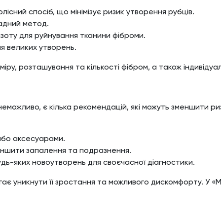
лісний спосіб, що мінімізує ризик утворення рубців.
адний метод.
зоту для руйнування тканини фіброми.
я великих утворень.
іру, розташування та кількості фібром, а також індивіду
неможливо, є кілька рекомендацій, які можуть зменшити риз
або аксесуарами.
еншити запалення та подразнення.
дь-яких новоутворень для своєчасної діагностики.
гає уникнути її зростання та можливого дискомфорту. У 