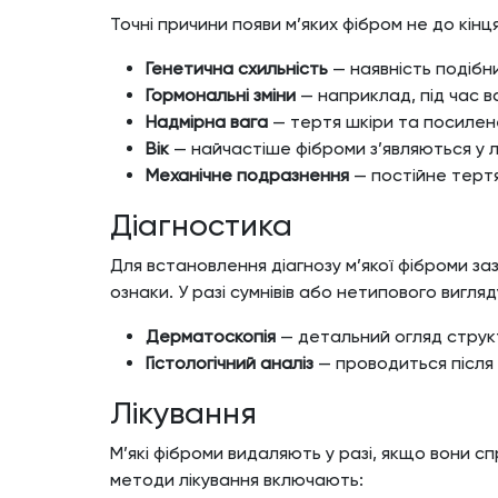
Точні причини появи м’яких фібром не до кінця
Генетична схильність
— наявність подібн
Гормональні зміни
— наприклад, під час в
Надмірна вага
— тертя шкіри та посилен
Вік
— найчастіше фіброми з’являються у л
Механічне подразнення
— постійне терт
Діагностика
Для встановлення діагнозу м’якої фіброми з
ознаки. У разі сумнівів або нетипового вигля
Дерматоскопія
— детальний огляд струк
Гістологічний аналіз
— проводиться після
Лікування
М’які фіброми видаляють у разі, якщо вони
методи лікування включають: