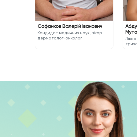
Сафанков Валерій Іванович
Абду
Мута
Кандидат медичних наук, лікар
дерматолог-онколог
Лікар
трих