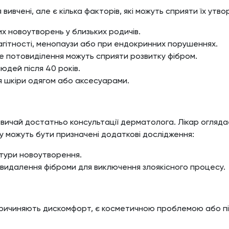
 вивчені, але є кілька факторів, які можуть сприяти їх утв
их новоутворень у близьких родичів.
агітності, менопаузи або при ендокринних порушеннях.
е потовиділення можуть сприяти розвитку фібром.
юдей після 40 років.
я шкіри одягом або аксесуарами.
азвичай достатньо консультації дерматолога. Лікар огляд
ду можуть бути призначені додаткові дослідження:
тури новоутворення.
 видалення фіброми для виключення злоякісного процесу.
 спричиняють дискомфорт, є косметичною проблемою або п