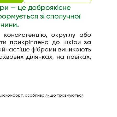
ри — це доброякісне
формується зі сполучної
нини.
 консистенцію, округлу або
ти прикріплена до шкіри за
Найчастіше фіброми виникають
пахвових ділянках, на повіках,
й дискомфорт, особливо якщо травмуються