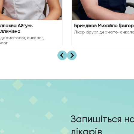
ллаєва Айгунь
Бриндіков Михайло Григо
ллимівна
Лікар хірург, дермато-онколо
 дерматолог, онколог,
олог
Запишіться н
лікарів