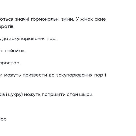
ться значні гормональні зміни. У жінок акне
аратів.
ь до закупорювання пор.
 гнійників.
 зростає.
и можуть призвести до закупорювання пор і
в і цукру) можуть погіршити стан шкіри.
пор.