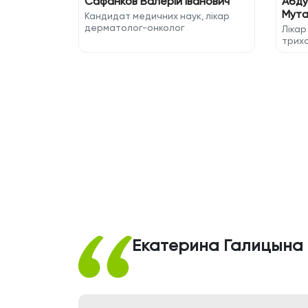
Сафанков Валерій Іванович
Абду
Мута
Кандидат медичних наук, лікар
дерматолог-онколог
Лікар
трих
Екатерина Галицына