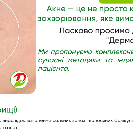
Акне — це не просто 
захворювання, яке вима
Ласкаво просимо 
"Дерма
Ми пропонуємо комплексне
сучасні методики та інди
пацієнта.
рищі)
 внаслідок запалення сальних залоз і волосяних фолікулі
 та кіст.