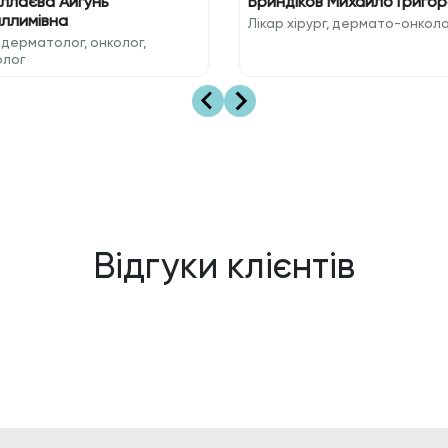
ллаєва Айгунь
Бриндіков Михайло Григо
ллимівна
Лікар хірург, дермато-онколо
 дерматолог, онколог,
олог
Відгуки клієнтів