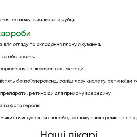
ення, які можуть залишати рубці.
 хвороби
 для огляду та складання плану лікування.
 та обстежень.
ворювання та включає різні методи:
містять бензоїлпероксид, саліцилову кислоту, ретиноїди т
 препарати, ретиноїди для прийому всередину.
я та фототерапія.
м'яких очищувальних засобів, зволожуючих кремів та сонц
Наші лікарі