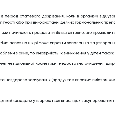
в період статевого дозрівання, коли в організмі відбуваю
вагітності або при використанні деяких гормональних преп
алози починають працювати більш активно, що призводит
rium acnes на шкірі може сприяти запаленню та утворенню
облеми з акне, то ймовірність їх виникнення у дітей також
ня невідповідної косметики, недостатнє очищення шкір
 та нездорове харчування (продукти з високим вмістом жирі
орні цятки) комедони утворюються внаслідок закупорювання 