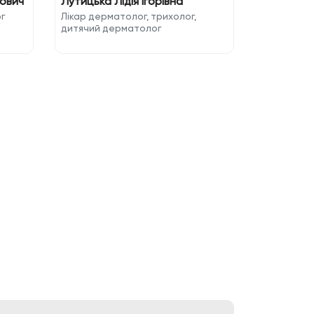
рович
Лутицька Лідія Ігорівна
г
Лікар дерматолог, трихолог,
дитячий дерматолог
Ир