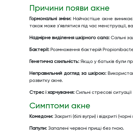
Причини появи акне
Гормональні зміни:
Найчастіше акне виникає 
також може з'являтися під час менструації, 
Надмірне виділення шкірного сала:
Сальні з
Бактерії:
Розмноження бактерій Propionibacte
Генетична схильність:
Якщо у батьків були пр
Неправильний догляд за шкірою:
Використан
розвитку акне.
Стрес і харчування:
Сильні стресові ситуації
Симптоми акне
Комедони:
Закриті (білі вугри) і відкриті (ч
Папули:
Запалені червоні прищі без гною.