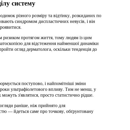
цілу систему
димок різного розміру та відтінку, розкиданих по 
зивають синдромом диспластичних невусів, і він 
проявитися.
м ризиком протягом життя, тому людям із цим 
матоскопією для відстеження найменшої динаміки 
пройти огляд дерматолога, оскільки тенденція до 
ормується поступово, і найпомітніші зміни 
роки ультрафіолетового впливу. Тим не менш, у 
 можуть з'являтися, просто статистично рідше.
гляди раніше, ніж прийнято для 
стю — йдеться саме про точкову, обґрунтовану 