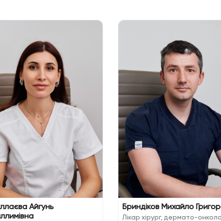
ллаєва Айгунь
Бриндіков Михайло Григо
ллимівна
Лікар хірург, дермато-онколо