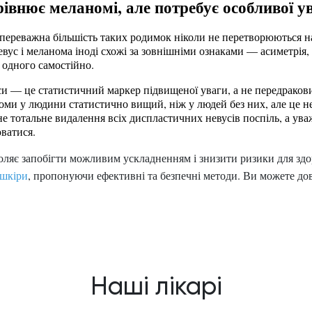
івнює меланомі, але потребує особливої у
переважна більшість таких родимок ніколи не перетворюються н
ус і меланома іноді схожі за зовнішніми ознаками — асиметрія, 
д одного самостійно.
и — це статистичний маркер підвищеної уваги, а не передраковий 
оми у людини статистично вищий, ніж у людей без них, але це не
е тотальне видалення всіх диспластичних невусів поспіль, а ува
ватися.
оляє запобігти можливим ускладненням і знизити ризики для здо
 шкіри
, пропонуючи ефективні та безпечні методи. Ви можете дов
Наші лікарі