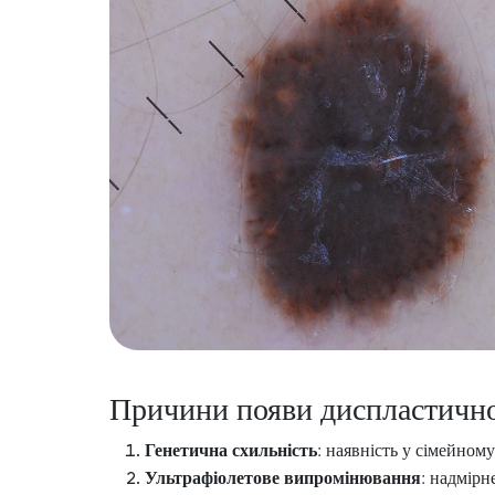
Причини появи диспластично
Генетична схильність
: наявність у сімейном
Ультрафіолетове випромінювання
: надмірн