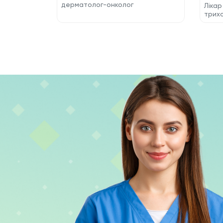
дерматолог-онколог
Лікар
трих