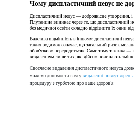
Чому диспластичний невус не дор
Диспластичний невус — доброякісне утворення, і 
Плутанина виникає через те, що диспластичний нев
без медичної освіти складно відрізнити їх один ві
Важлива відмінність в іншому: диспластичні невус
таких родимок означає, що загальний ризик мелан
обов'язково переродиться». Саме тому тактика — н
видаленням лише тих, які дійсно починають зміню
Своєчасне видалення диспластичного невуса дозв
можемо допомогти вам у
видаленні новоутворень
процедуру з турботою про ваше здоров'я.