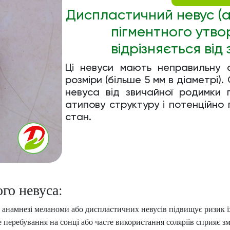
Диспластичний невус (а
пігментного утво
відрізняється ві
Ці невуси мають неправильну фо
розміри (більше 5 мм в діаметрі)
невуса від звичайної родимки 
атипову структуру і потенційн
стан.
го невуса:
у анамнезі меланоми або диспластичних невусів підвищує ризик ї
е перебування на сонці або часте використання соляріїв сприяє зм