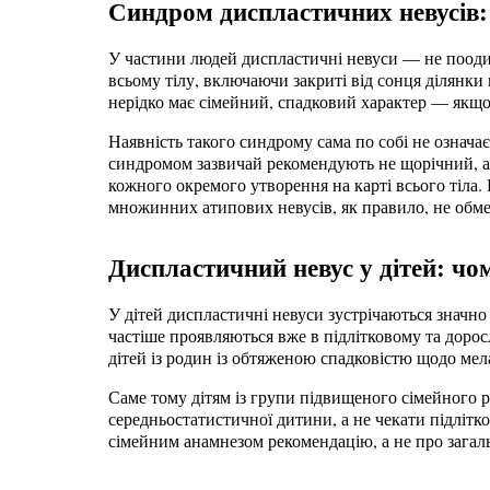
Синдром диспластичних невусів: 
У частини людей диспластичні невуси — не поодино
всьому тілу, включаючи закриті від сонця ділянки 
нерідко має сімейний, спадковий характер — якщо 
Наявність такого синдрому сама по собі не означа
синдромом зазвичай рекомендують не щорічний, а 
кожного окремого утворення на карті всього тіла. 
множинних атипових невусів, як правило, не обм
Диспластичний невус у дітей: чом
У дітей диспластичні невуси зустрічаються значно
частіше проявляються вже в підлітковому та дорос
дітей із родин із обтяженою спадковістю щодо мел
Саме тому дітям із групи підвищеного сімейного 
середньостатистичної дитини, а не чекати підлітк
сімейним анамнезом рекомендацію, а не про загаль