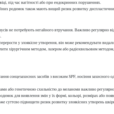
 віці, під час вагітності або при ендокринних порушеннях.
айних родимок також мають вищий ризик розвитку диспластичних
евусів не потребують негайного втручання. Важливо регулярно ві
.
перерости у злоякісне утворення, він може рекомендувати видали
алити хірургічним методом, лазером або радіохвильовим методом
тання сонцезахисних засобів з високим SPF, носіння захисного 
сами або генетичною схильністю до меланоми важливо регулярно
одимок для виявлення змін у їх формі, кольорі, розмірах або поя
оже суттєво підвищити ризик розвитку злоякісних утворень шкір