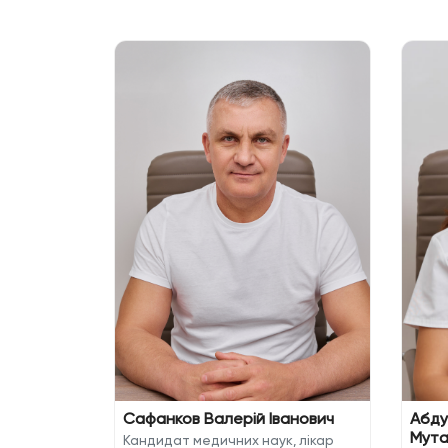
чий
Сафанков Валерій Іванович
Абду
Мута
Кандидат медичних наук, лікар