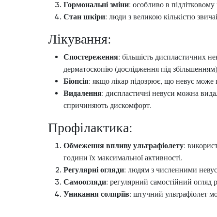
Гормональні зміни
: особливо в підлітковому
Стан шкіри
: люди з великою кількістю звич
Лікування:
Спостереження
: більшість диспластичних н
дерматоскопію (дослідження під збільшенням)
Біопсія
: якщо лікар підозрює, що невус може 
Видалення
: диспластичні невуси можна вид
спричиняють дискомфорт.
Профілактика:
Обмеження впливу ультрафіолету
: викорис
години їх максимальної активності.
Регулярні огляди
: людям з численними неву
Самоогляди
: регулярний самостійний огляд р
Уникання соляріїв
: штучний ультрафіолет м