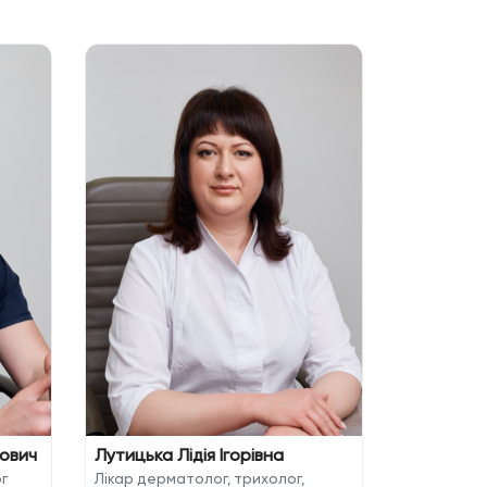
Загурськ
Лікар дерм
дерматол
рович
Лутицька Лідія Ігорівна
г
Лікар дерматолог, трихолог,