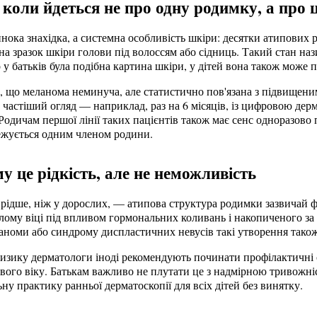
коли йдеться не про одну родимку, а про 
ка знахідка, а системна особливість шкіри: десятки атипових ро
на зразок шкіри голови під волоссям або сідниць. Такий стан на
у батьків була подібна картина шкіри, у дітей вона також може 
є, що меланома неминуча, але статистично пов'язана з підвищени
частіший огляд — наприклад, раз на 6 місяців, із цифровою дер
Родичам першої лінії таких пацієнтів також має сенс одноразово 
ежується одним членом родини.
у це рідкість, але не неможливість
 рідше, ніж у дорослих, — атипова структура родимки зазвичай ф
лому віці під впливом гормональних коливань і накопиченого за 
аноми або синдрому диспластичних невусів такі утворення також
ризику дерматологи іноді рекомендують починати профілактичні о
ового віку. Батькам важливо не плутати це з надмірною тривожні
ну практику ранньої дерматоскопії для всіх дітей без винятку.