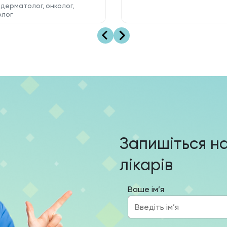
 дерматолог, онколог,
олог
Запишіться н
лікарів
Ваше ім’я