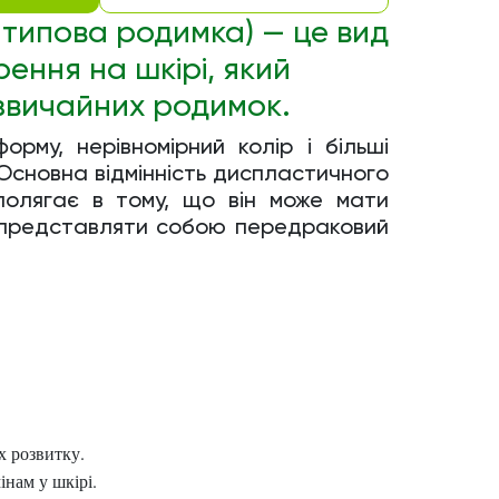
типова родимка) — це вид
рення на шкірі, який
д звичайних родимок.
рму, нерівномірний колір і більші
. Основна відмінність диспластичного
полягає в тому, що він може мати
о представляти собою передраковий
х розвитку.
інам у шкірі.