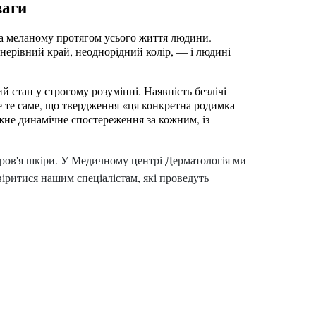
ваги
а меланому протягом усього життя людини. 
нерівний край, неоднорідний колір, — і людині 
стан у строгому розумінні. Наявність безлічі 
 те саме, що твердження «ця конкретна родимка 
жне динамічне спостереження за кожним, із 
ров'я шкіри. У Медичному центрі Дерматологія ми
іритися нашим спеціалістам, які проведуть