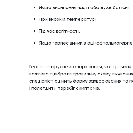
Якщо висипання часті або дуже болісні.
При високій температурі.
Під час вагітності.
Якщо герпес виник в оці (офтальмогерпе
Герпес — вірусне захворювання, яке проявляє
важливо підібрати правильну схему лікуванн
спеціаліст оцінить форму захворювання та 
і полегшити перебіг симптомів.