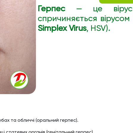
Герпес
— це вірусн
спричиняється вірусом 
Simplex Virus
, HSV).
бах та обличчі (оральний герпес).
ці статевих органів (генітальний герпес).