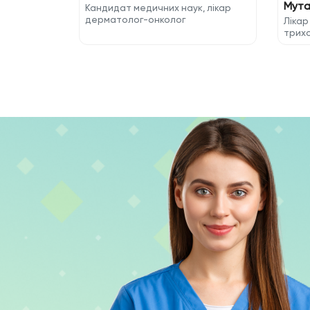
Мута
Кандидат медичних наук, лікар
дерматолог-онколог
Лікар
трих