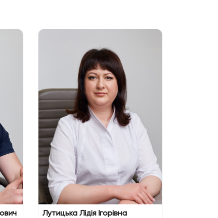
Загурськ
Лікар дерм
дерматол
рович
Лутицька Лідія Ігорівна