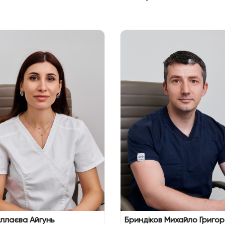
ллаєва Айгунь
Бриндіков Михайло Григо