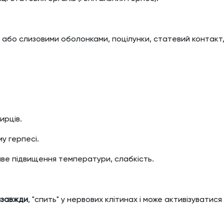
ю або слизовими оболонками, поцілунки, статевий контакт,
ирців.
у герпесі.
ве підвищення температури, слабкість.
азавжди
, "спить" у нервових клітинах і може активізуватися