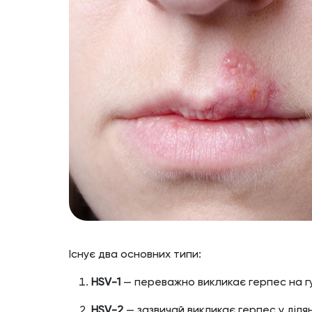
Існує два основних типи:
HSV-1
— переважно викликає герпес на гу
HSV-2
— зазвичай викликає герпес у ділян