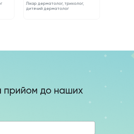
г
Лікар дерматолог, трихолог,
дитячий дерматолог
а прийом до наших