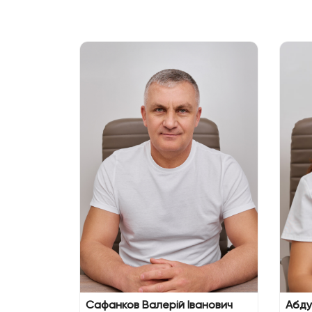
чий
Сафанков Валерій Іванович
Абду