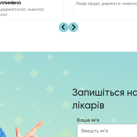
ллимівна
Лікар хірург, дермато-онколо
 дерматолог, онколог,
олог
Запишіться н
лікарів
Ваше ім’я